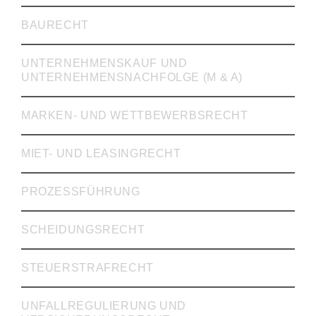
BAURECHT
UNTERNEHMENSKAUF UND
UNTERNEHMENSNACHFOLGE (M & A)
MARKEN- UND WETTBEWERBSRECHT
MIET- UND LEASINGRECHT
PROZESSFÜHRUNG
SCHEIDUNGSRECHT
STEUERSTRAFRECHT
UNFALLREGULIERUNG UND