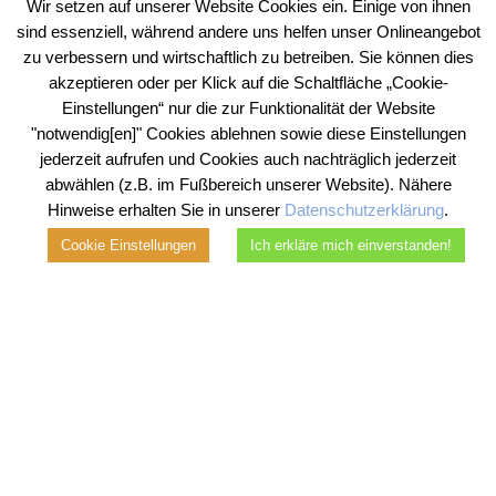
Wir setzen auf unserer Website Cookies ein. Einige von ihnen
sind essenziell, während andere uns helfen unser Onlineangebot
zu verbessern und wirtschaftlich zu betreiben. Sie können dies
akzeptieren oder per Klick auf die Schaltfläche „Cookie-
Einstellungen“ nur die zur Funktionalität der Website
"notwendig[en]" Cookies ablehnen sowie diese Einstellungen
jederzeit aufrufen und Cookies auch nachträglich jederzeit
FÜR AUTOGLASFIRMEN:
abwählen (z.B. im Fußbereich unserer Website). Nähere
SCHNELL, DIGITAL UND
Hinweise erhalten Sie in unserer
Datenschutzerklärung
.
KONSEQUENT
Cookie Einstellungen
Ich erkläre mich einverstanden!
Ihre Vorteile mit Dr. Krieg
– Inkasso®
Branchen-Expertise durch langjährige
Erfahrung im Online-Anwaltsinkasso
Kenntnis aktuellster Rechtsprechung &
Inkasso-Verfahren