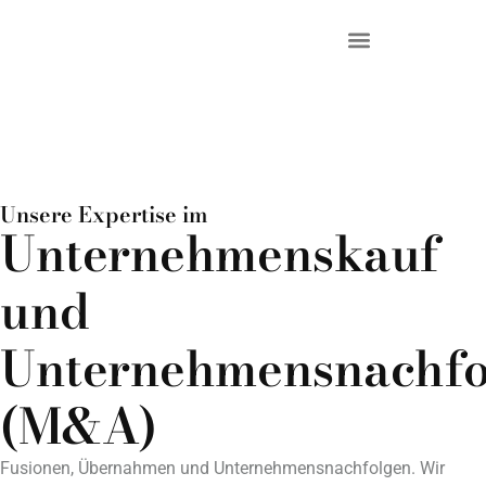
DR. KRIEG – INKASSO®
KANZLEI & STANDORTE
Unsere Expertise im
Zugang entscheidet.
Unternehmenskauf
Unternehmenstransaktionen erfordern klare Entscheidungen,
und
strukturierte Zugänge und eine rechtliche Gestaltung, die Übergänge
sicher ermöglicht.
Unternehmensnachfo
Beratung anfragen
(M&A)
Fusionen, Übernahmen und Unternehmensnachfolgen. Wir