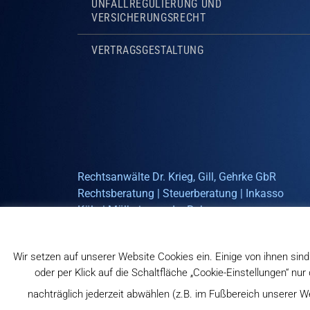
UNFALLREGULIERUNG UND
VERSICHERUNGSRECHT
VERTRAGSGESTALTUNG
Rechtsanwälte Dr. Krieg, Gill, Gehrke GbR
Rechtsberatung | Steuerberatung | Inkasso
Köln | Mülheim an der Ruhr
© 2026
Wir setzen auf unserer Website Cookies ein. Einige von ihnen sind
oder per Klick auf die Schaltfläche „Cookie-Einstellungen“ nu
nachträglich jederzeit abwählen (z.B. im Fußbereich unserer W