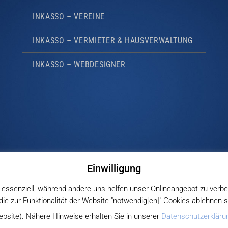
INKASSO – VEREINE
INKASSO – VERMIETER & HAUSVERWALTUNG
INKASSO – WEBDESIGNER
Einwilligung
 essenziell, während andere uns helfen unser Onlineangebot zu verbe
r die zur Funktionalität der Website "notwendig[en]" Cookies ablehnen
ebsite). Nähere Hinweise erhalten Sie in unserer
Datenschutzerkläru