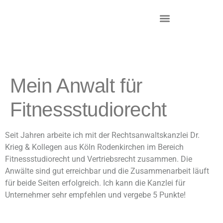
DR. KRIEG – INKASSO®
KANZLEI & STANDORTE
Mein Anwalt für
Fitnessstudiorecht
Seit Jahren arbeite ich mit der Rechtsanwaltskanzlei Dr.
Krieg & Kollegen aus Köln Rodenkirchen im Bereich
Fitnessstudiorecht und Vertriebsrecht zusammen. Die
Anwälte sind gut erreichbar und die Zusammenarbeit läuft
für beide Seiten erfolgreich. Ich kann die Kanzlei für
Unternehmer sehr empfehlen und vergebe 5 Punkte!