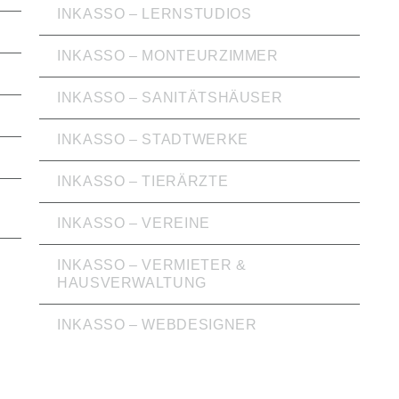
INKASSO – LERNSTUDIOS
INKASSO – MONTEURZIMMER
INKASSO – SANITÄTSHÄUSER
INKASSO – STADTWERKE
INKASSO – TIERÄRZTE
INKASSO – VEREINE
INKASSO – VERMIETER &
HAUSVERWALTUNG
INKASSO – WEBDESIGNER