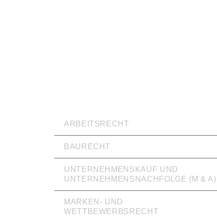
RECHTSVERTRETUNG
ARBEITSRECHT
BAURECHT
UNTERNEHMENSKAUF UND
UNTERNEHMENSNACHFOLGE (M & A)
MARKEN- UND
WETTBEWERBSRECHT