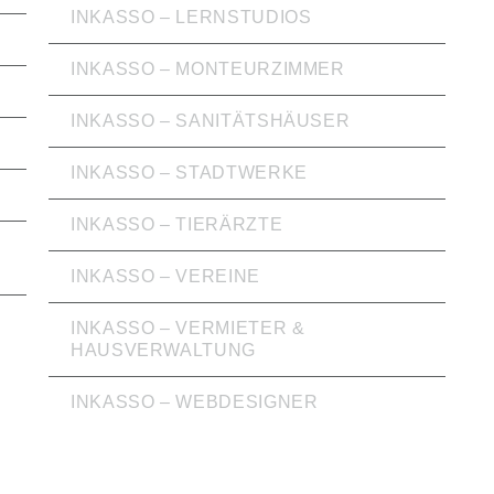
INKASSO – LERNSTUDIOS
INKASSO – MONTEURZIMMER
INKASSO – SANITÄTSHÄUSER
INKASSO – STADTWERKE
INKASSO – TIERÄRZTE
INKASSO – VEREINE
INKASSO – VERMIETER &
HAUSVERWALTUNG
INKASSO – WEBDESIGNER