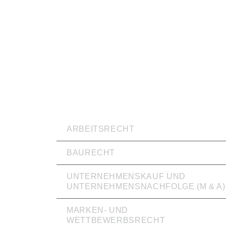
RECHTSVERTRETUNG
ARBEITSRECHT
BAURECHT
UNTERNEHMENSKAUF UND
UNTERNEHMENSNACHFOLGE (M & A)
MARKEN- UND
WETTBEWERBSRECHT