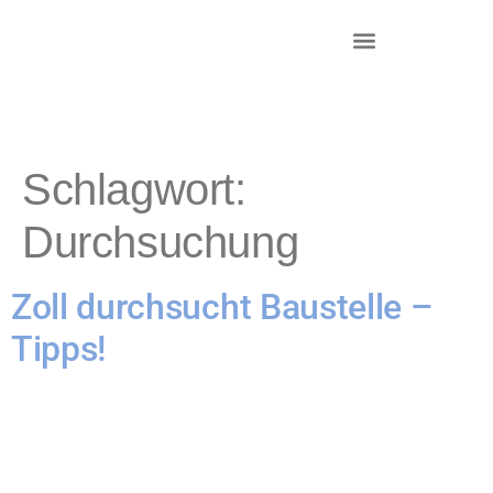
DR. KRIEG – INKASSO®
KANZLEI & STANDORTE
Schlagwort:
Durchsuchung
Zoll durchsucht Baustelle –
Tipps!