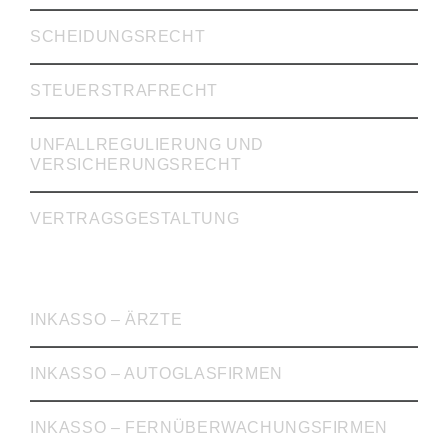
SCHEIDUNGSRECHT
STEUERSTRAFRECHT
UNFALLREGULIERUNG UND
VERSICHERUNGSRECHT
VERTRAGSGESTALTUNG
INKASSO
INKASSO – ÄRZTE
INKASSO – AUTOGLASFIRMEN
INKASSO – FERNÜBERWACHUNGSFIRMEN