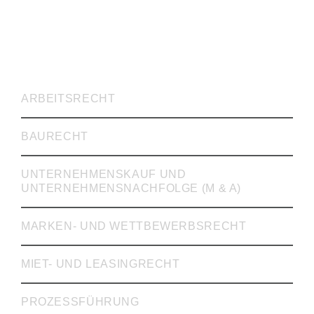
RECHTSVERTRETUNG
ARBEITSRECHT
BAURECHT
UNTERNEHMENSKAUF UND
UNTERNEHMENSNACHFOLGE (M & A)
MARKEN- UND WETTBEWERBSRECHT
MIET- UND LEASINGRECHT
PROZESSFÜHRUNG