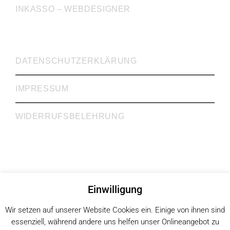
INKASSO – WEBDESIGNER
WICHTIGE LINKS
DATENSCHUTZERKLÄRUNG
IMPRESSUM
WIDERRUFSBELEHRUNG
Rechtsanwälte Dr. Krieg, Gill, Gehrke GbR
Einwilligung
Rechtsberatung | Steuerberatung | Inkasso
Köln | Mülheim an der Ruhr
Wir setzen auf unserer Website Cookies ein. Einige von ihnen sind
© 2026
essenziell, während andere uns helfen unser Onlineangebot zu