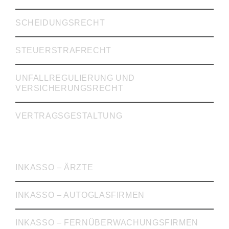
SCHEIDUNGSRECHT
STEUERSTRAFRECHT
UNFALLREGULIERUNG UND
VERSICHERUNGSRECHT
VERTRAGSGESTALTUNG
INKASSO
INKASSO – ÄRZTE
INKASSO – AUTOGLASFIRMEN
INKASSO – FERNÜBERWACHUNGSFIRMEN