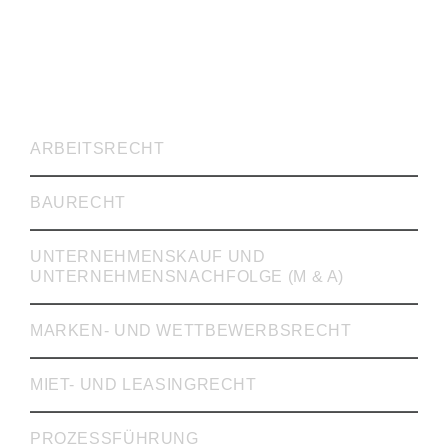
RECHTSVERTRETUNG
ARBEITSRECHT
BAURECHT
UNTERNEHMENSKAUF UND
UNTERNEHMENSNACHFOLGE (M & A)
MARKEN- UND WETTBEWERBSRECHT
MIET- UND LEASINGRECHT
PROZESSFÜHRUNG