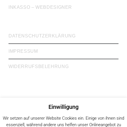
INKASSO – WEBDESIGNER
WICHTIGE LINKS
DATENSCHUTZERKLÄRUNG
IMPRESSUM
WIDERRUFSBELEHRUNG
Rechtsanwälte Dr. Krieg, Gill, Gehrke GbR
Einwilligung
Rechtsberatung | Steuerberatung | Inkasso
Köln | Mülheim an der Ruhr
Wir setzen auf unserer Website Cookies ein. Einige von ihnen sind
© 2026
essenziell, während andere uns helfen unser Onlineangebot zu