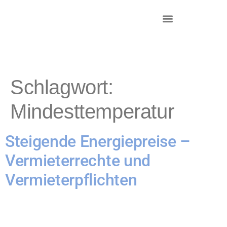
DR. KRIEG – INKASSO®
KANZLEI & STANDORTE
Schlagwort:
Mindesttemperatur
Steigende Energiepreise –
Vermieterrechte und
Vermieterpflichten