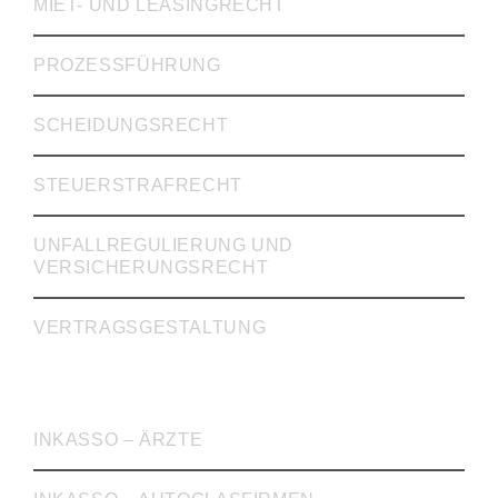
MIET- UND LEASINGRECHT
PROZESSFÜHRUNG
SCHEIDUNGSRECHT
STEUERSTRAFRECHT
UNFALLREGULIERUNG UND
VERSICHERUNGSRECHT
VERTRAGSGESTALTUNG
INKASSO
INKASSO – ÄRZTE