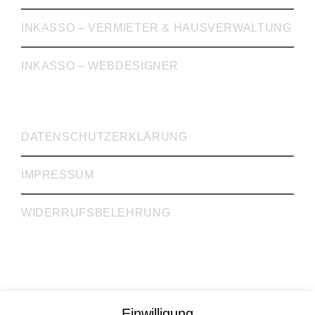
INKASSO – VERMIETER & HAUSVERWALTUNG
INKASSO – WEBDESIGNER
WICHTIGE LINKS
DATENSCHUTZERKLÄRUNG
IMPRESSUM
WIDERRUFSBELEHRUNG
Rechtsanwälte Dr. Krieg, Gill, Gehrke GbR
Einwilligung