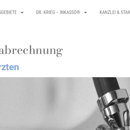
SGEBIETE
DR. KRIEG – INKASSO®
KANZLEI & STA
tabrechnung
rzten