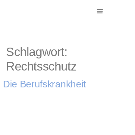
DR. KRIEG – INKASSO®
KANZLEI & STANDORTE
Schlagwort:
Rechtsschutz
Die Berufskrankheit