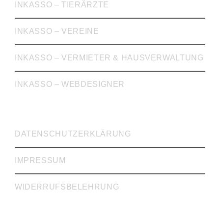
INKASSO – TIERÄRZTE
INKASSO – VEREINE
INKASSO – VERMIETER & HAUSVERWALTUNG
INKASSO – WEBDESIGNER
WICHTIGE LINKS
DATENSCHUTZERKLÄRUNG
IMPRESSUM
WIDERRUFSBELEHRUNG