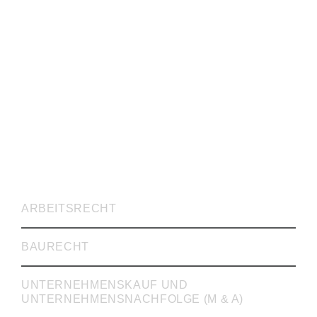
RECHTSVERTRETUNG
ARBEITSRECHT
BAURECHT
UNTERNEHMENSKAUF UND
UNTERNEHMENSNACHFOLGE (M & A)