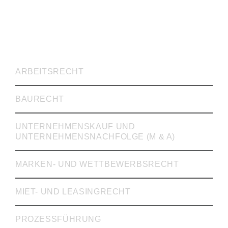
RECHTSVERTRETUNG
ARBEITSRECHT
BAURECHT
UNTERNEHMENSKAUF UND
UNTERNEHMENSNACHFOLGE (M & A)
MARKEN- UND WETTBEWERBSRECHT
MIET- UND LEASINGRECHT
PROZESSFÜHRUNG