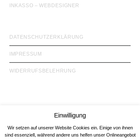
INKASSO – WEBDESIGNER
WICHTIGE LINKS
DATENSCHUTZERKLÄRUNG
IMPRESSUM
WIDERRUFSBELEHRUNG
Rechtsanwälte Dr. Krieg, Gill, Gehrke GbR
Einwilligung
Rechtsberatung | Steuerberatung | Inkasso
Köln | Mülheim an der Ruhr
Wir setzen auf unserer Website Cookies ein. Einige von ihnen
© 2026
sind essenziell, während andere uns helfen unser Onlineangebot