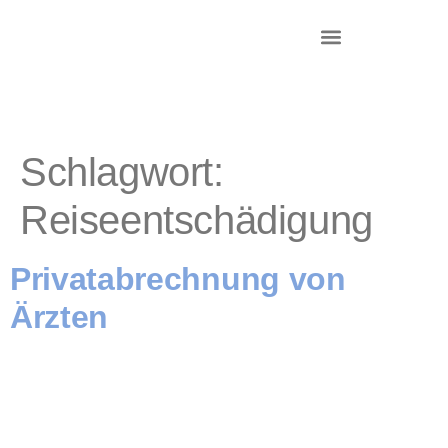
DR. KRIEG – INKASSO®
KANZLEI & STANDORTE
Schlagwort:
Reiseentschädigung
Privatabrechnung von
Ärzten