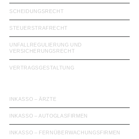
SCHEIDUNGSRECHT
STEUERSTRAFRECHT
UNFALLREGULIERUNG UND
VERSICHERUNGSRECHT
VERTRAGSGESTALTUNG
INKASSO
INKASSO – ÄRZTE
INKASSO – AUTOGLASFIRMEN
INKASSO – FERNÜBERWACHUNGSFIRMEN