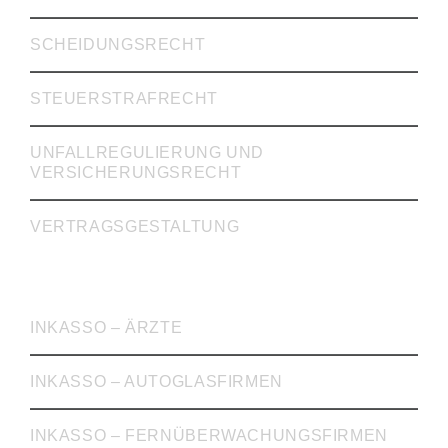
SCHEIDUNGSRECHT
STEUERSTRAFRECHT
UNFALLREGULIERUNG UND
VERSICHERUNGSRECHT
VERTRAGSGESTALTUNG
INKASSO
INKASSO – ÄRZTE
INKASSO – AUTOGLASFIRMEN
INKASSO – FERNÜBERWACHUNGSFIRMEN