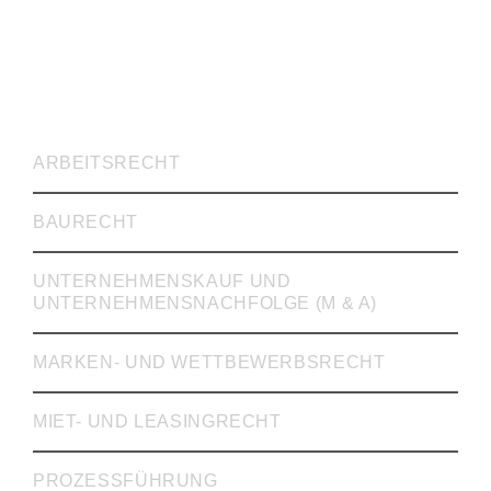
RECHTSVERTRETUNG
ARBEITSRECHT
BAURECHT
UNTERNEHMENSKAUF UND
UNTERNEHMENSNACHFOLGE (M & A)
MARKEN- UND WETTBEWERBSRECHT
MIET- UND LEASINGRECHT
PROZESSFÜHRUNG