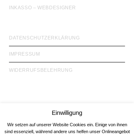
INKASSO – WEBDESIGNER
WICHTIGE LINKS
DATENSCHUTZERKLÄRUNG
IMPRESSUM
WIDERRUFSBELEHRUNG
Rechtsanwälte Dr. Krieg, Gill, Gehrke GbR
Einwilligung
Rechtsberatung | Steuerberatung | Inkasso
Köln | Mülheim an der Ruhr
Wir setzen auf unserer Website Cookies ein. Einige von ihnen
© 2026
sind essenziell, während andere uns helfen unser Onlineangebot