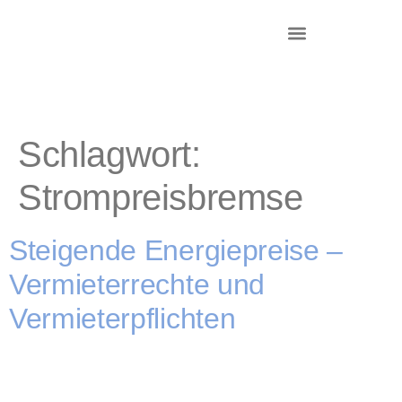
DR. KRIEG – INKASSO®
KANZLEI & STANDORTE
Schlagwort:
Strompreisbremse
Steigende Energiepreise –
Vermieterrechte und
Vermieterpflichten