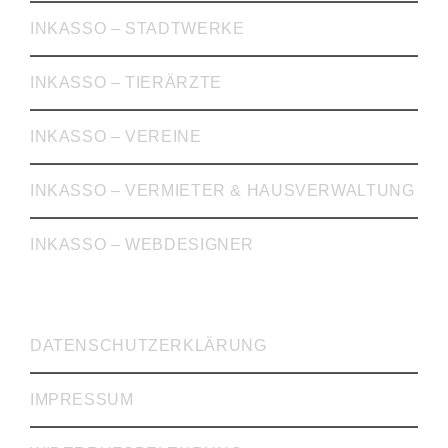
INKASSO – STADTWERKE
INKASSO – TIERÄRZTE
INKASSO – VEREINE
INKASSO – VERMIETER & HAUSVERWALTUNG
INKASSO – WEBDESIGNER
WICHTIGE LINKS
DATENSCHUTZERKLÄRUNG
IMPRESSUM