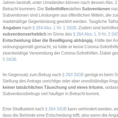
Jahren bestraft, unter Umständen können nach dessen Abs. 2 
Betracht kommen. Die
Soforthilfen
stellen
Subventionen
na
Subventionen sind Leistungen aus öffentlichen Mitteln, die z
marktmäßige Gegenleistung gewährt werden. Taugliche Tath
Angaben
nach
§ 264 Abs. 1 Nr. 1 StGB
. Zudem sind beihilfe
subventionserheblich
im Sinne des
§ 264 Abs. 1, 9 Nr. 2 St
Entscheidung über die Bewilligung abhängig
. Hätte der A
ordnungsgemäß gemacht, so hätte er keine Corona-Soforthilfe
zweckwidrige Verwendung der Corona-Soforthilfen. Dabei g
5 StGB
.
Im Gegensatz zum Betrug nach
§ 263 StGB
genügt es beim Su
Stellung des Antrags unrichtige oder aber unvollständige An
keiner tatsächlichen Täuschung und eines Irrtums
, sodas
Subventionsbetrugs viel häufiger in Betracht kommt.
Eine Strafbarkeit nach
§ 264 StGB
kann verhindert werden, wen
dass die Behörde eine Entscheidung trifft, also wenn die Ang