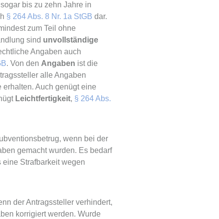
sogar bis zu zehn Jahre in
ch
§ 264 Abs. 8 Nr. 1a StGB
dar.
umindest zum Teil ohne
andlung sind
unvollständige
rechtliche Angaben auch
GB
. Von den
Angaben
ist die
ntragssteller alle Angaben
 erhalten. Auch genügt eine
enügt
Leichtfertigkeit
,
§ 264 Abs.
bventionsbetrug, wenn bei der
gaben gemacht wurden. Es bedarf
s eine Strafbarkeit wegen
n der Antragssteller verhindert,
aben korrigiert werden. Wurde