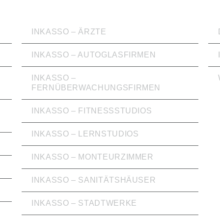
INKASSO
WI
INKASSO – ÄRZTE
INKASSO – AUTOGLASFIRMEN
INKASSO –
FERNÜBERWACHUNGSFIRMEN
INKASSO – FITNESSSTUDIOS
INKASSO – LERNSTUDIOS
INKASSO – MONTEURZIMMER
INKASSO – SANITÄTSHÄUSER
INKASSO – STADTWERKE