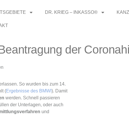
TSGEBIETE
DR. KRIEG – INKASSO®
KANZ
AKT
Beantragung der Coronahi
en
erlassen. So wurden bis zum 14.
t (
Ergebnisse des BMWI
). Damit
den
werden. Schnell passieren
llen der Unterlagen, oder auch
rmittlungsverfahren
und