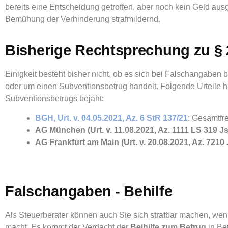
bereits eine Entscheidung getroffen, aber noch kein Geld ausge
Bemühung der Verhinderung strafmildernd.
Bisherige Rechtsprechung zu §
Einigkeit besteht bisher nicht, ob es sich bei Falschangaben
oder um einen Subventionsbetrug handelt. Folgende Urteile h
Subventionsbetrugs bejaht:
BGH, Urt. v. 04.05.2021, Az. 6 StR 137/21
: Gesamtfr
AG München (Urt. v. 11.08.2021, Az. 1111 LS 319 J
AG Frankfurt am Main (Urt. v. 20.08.2021, Az. 7210
Falschangaben - Behilfe
Als Steuerberater können auch Sie sich strafbar machen, we
macht. Es kommt der Verdacht der
Beihilfe zum Betrug
in Bet