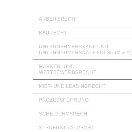
RECHTSVERTRETUNG
ARBEITSRECHT
BAURECHT
UNTERNEHMENSKAUF UND
UNTERNEHMENSNACHFOLGE (M & A)
MARKEN- UND
WETTBEWERBSRECHT
MIET- UND LEASINGRECHT
PROZESSFÜHRUNG
SCHEIDUNGSRECHT
STEUERSTRAFRECHT