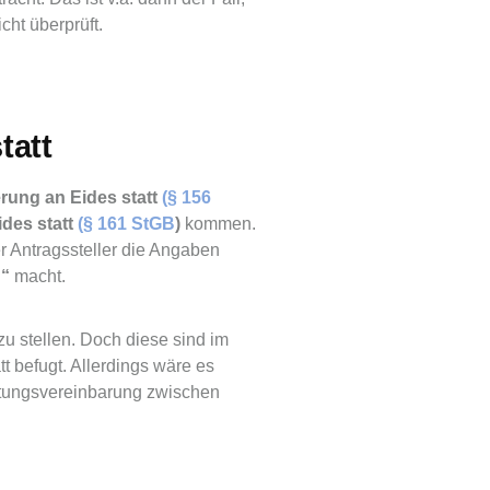
cht überprüft.
tatt
erung an Eides statt
(§ 156
ides statt
(§ 161 StGB
)
kommen.
r Antragssteller die Angaben
u“
macht.
zu stellen. Doch diese sind im
t befugt. Allerdings wäre es
ungsvereinbarung zwischen