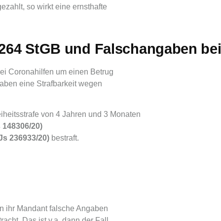
zahlt, so wirkt eine ernsthafte
 264 StGB und Falschangaben bei
 bei Coronahilfen um einen Betrug
aben eine Strafbarkeit wegen
eiheitsstrafe von 4 Jahren und 3 Monaten
s 148306/20)
 Js 236933/20)
bestraft.
nn ihr Mandant falsche Angaben
racht. Das ist v.a. dann der Fall,