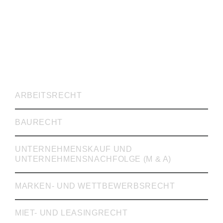
RECHTSVERTRETUNG
ARBEITSRECHT
BAURECHT
UNTERNEHMENSKAUF UND
UNTERNEHMENSNACHFOLGE (M & A)
MARKEN- UND WETTBEWERBSRECHT
MIET- UND LEASINGRECHT