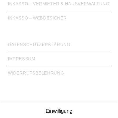
INKASSO – VERMIETER & HAUSVERWALTUNG
INKASSO – WEBDESIGNER
WICHTIGE LINKS
DATENSCHUTZERKLÄRUNG
IMPRESSUM
WIDERRUFSBELEHRUNG
Rechtsanwälte Dr. Krieg, Gill, Gehrke GbR
Einwilligung
Rechtsberatung | Steuerberatung | Inkasso