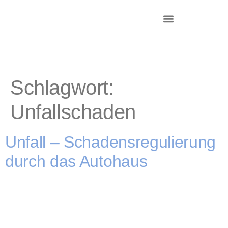
DR. KRIEG – INKASSO®
KANZLEI & STANDORTE
Schlagwort:
Unfallschaden
Unfall – Schadensregulierung
durch das Autohaus