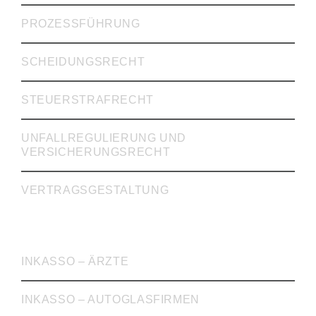
PROZESSFÜHRUNG
SCHEIDUNGSRECHT
STEUERSTRAFRECHT
UNFALLREGULIERUNG UND
VERSICHERUNGSRECHT
VERTRAGSGESTALTUNG
INKASSO
INKASSO – ÄRZTE
INKASSO – AUTOGLASFIRMEN