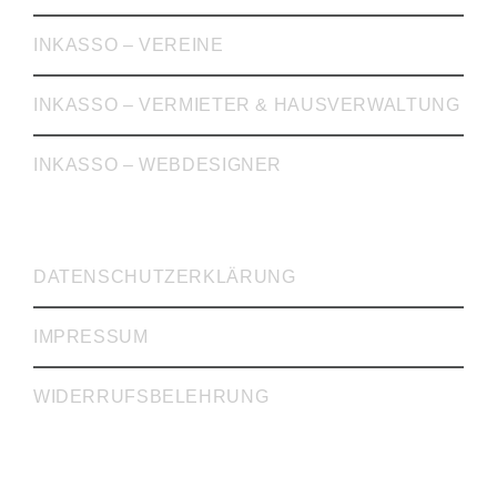
INKASSO – VEREINE
INKASSO – VERMIETER & HAUSVERWALTUNG
INKASSO – WEBDESIGNER
WICHTIGE LINKS
DATENSCHUTZERKLÄRUNG
IMPRESSUM
WIDERRUFSBELEHRUNG