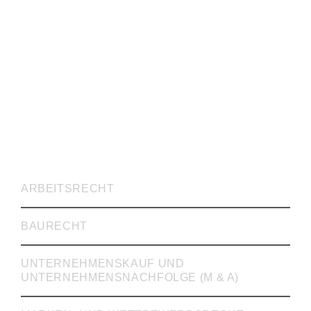
RECHTSVERTRETUNG
ARBEITSRECHT
BAURECHT
UNTERNEHMENSKAUF UND
UNTERNEHMENSNACHFOLGE (M & A)