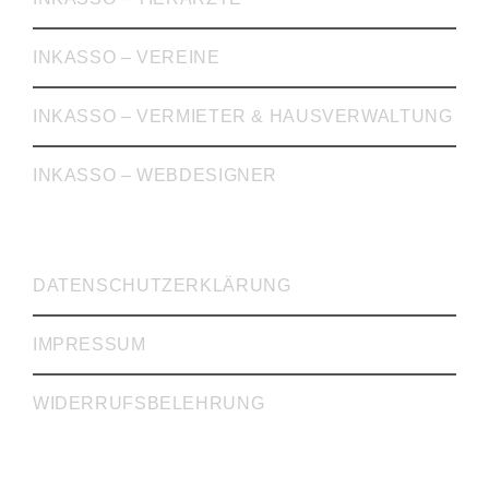
INKASSO – VEREINE
INKASSO – VERMIETER & HAUSVERWALTUNG
INKASSO – WEBDESIGNER
WICHTIGE LINKS
DATENSCHUTZERKLÄRUNG
IMPRESSUM
WIDERRUFSBELEHRUNG