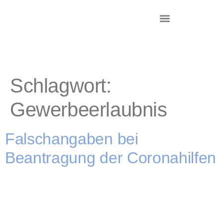
DR. KRIEG – INKASSO®
KANZLEI & STANDORTE
Schlagwort:
Gewerbeerlaubnis
Falschangaben bei
Beantragung der Coronahilfen