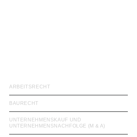
RECHTSVERTRETUNG
ARBEITSRECHT
BAURECHT
UNTERNEHMENSKAUF UND
UNTERNEHMENSNACHFOLGE (M & A)