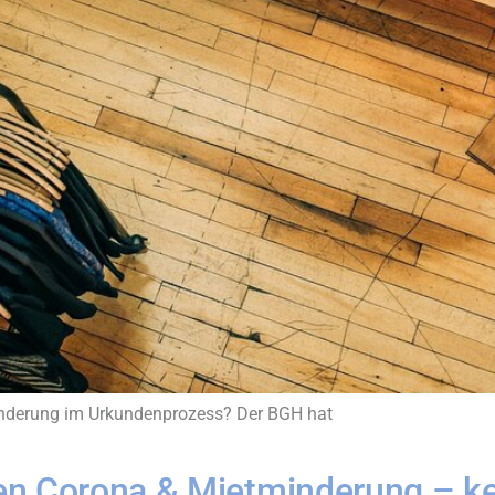
inderung im Urkundenprozess? Der BGH hat
en Corona & Mietminderung – ke