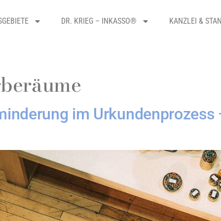
SGEBIETE
DR. KRIEG – INKASSO®
KANZLEI & STA
beräume
inderung im Urkundenprozess – 