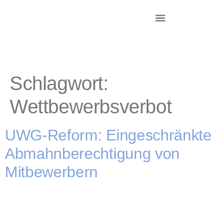
DR. KRIEG – INKASSO®
KANZLEI & STANDORTE
Schlagwort:
Wettbewerbsverbot
UWG-Reform: Eingeschränkte
Abmahnberechtigung von
Mitbewerbern