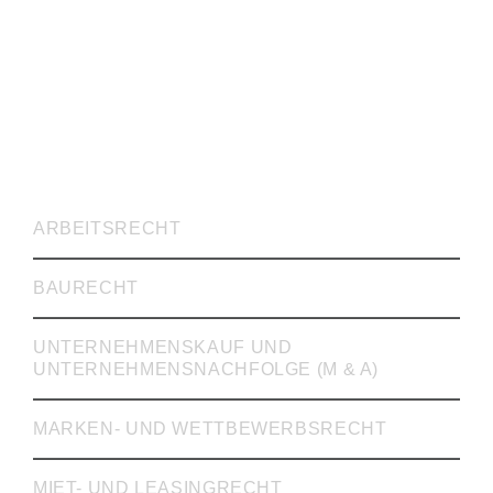
RECHTSVERTRETUNG
ARBEITSRECHT
BAURECHT
UNTERNEHMENSKAUF UND
UNTERNEHMENSNACHFOLGE (M & A)
MARKEN- UND WETTBEWERBSRECHT
MIET- UND LEASINGRECHT