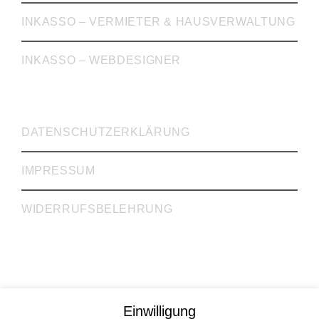
INKASSO – VERMIETER & HAUSVERWALTUNG
INKASSO – WEBDESIGNER
WICHTIGE LINKS
DATENSCHUTZERKLÄRUNG
IMPRESSUM
WIDERRUFSBELEHRUNG
Rechtsanwälte Dr. Krieg, Gill, Gehrke GbR
Einwilligung