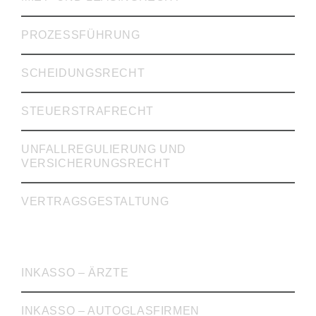
PROZESSFÜHRUNG
SCHEIDUNGSRECHT
STEUERSTRAFRECHT
UNFALLREGULIERUNG UND
VERSICHERUNGSRECHT
VERTRAGSGESTALTUNG
INKASSO
INKASSO – ÄRZTE
INKASSO – AUTOGLASFIRMEN