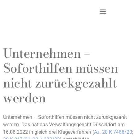
DR. KRIEG – INKASSO®
KANZLEI & STANDORTE
Unternehmen –
Soforthilfen müssen
nicht zurückgezahlt
werden
Unternehmen – Soforthilfen müssen nicht zurückgezahlt
werden. Das hat das Verwaltungsgericht Düsseldorf am
16.08.2022 in gleich drei Klageverfahren (
Az. 20 K 7488/20
;