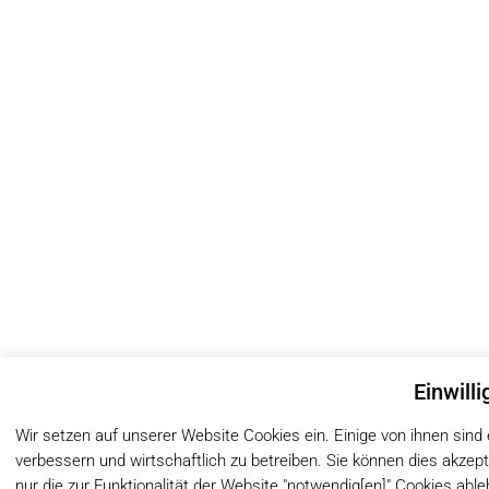
Einwill
Wir setzen auf unserer Website Cookies ein. Einige von ihnen sind
verbessern und wirtschaftlich zu betreiben. Sie können dies akzepti
nur die zur Funktionalität der Website "notwendig[en]" Cookies abl