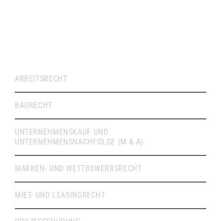
RECHTSVERTRETUNG
ARBEITSRECHT
BAURECHT
UNTERNEHMENSKAUF UND
UNTERNEHMENSNACHFOLGE (M & A)
MARKEN- UND WETTBEWERBSRECHT
MIET- UND LEASINGRECHT