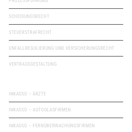
PROZESSFÜHRUNG
SCHEIDUNGSRECHT
STEUERSTRAFRECHT
UNFALLREGULIERUNG UND VERSICHERUNGSRECHT
VERTRAGSGESTALTUNG
INKASSO
INKASSO – ÄRZTE
INKASSO – AUTOGLASFIRMEN
INKASSO – FERNÜBERWACHUNGSFIRMEN