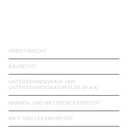
RECHTSVERTRETUNG
ARBEITSRECHT
BAURECHT
UNTERNEHMENSKAUF UND
UNTERNEHMENSNACHFOLGE (M & A)
MARKEN- UND WETTBEWERBSRECHT
MIET- UND LEASINGRECHT