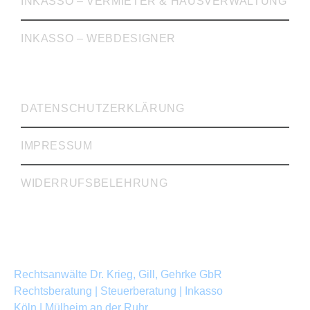
INKASSO – VERMIETER & HAUSVERWALTUNG
INKASSO – WEBDESIGNER
WICHTIGE LINKS
DATENSCHUTZERKLÄRUNG
IMPRESSUM
WIDERRUFSBELEHRUNG
Rechtsanwälte Dr. Krieg, Gill, Gehrke GbR
Rechtsberatung | Steuerberatung | Inkasso
Köln | Mülheim an der Ruhr