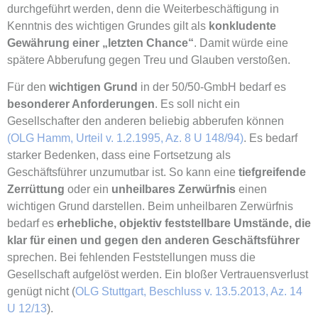
durchgeführt werden, denn die Weiterbeschäftigung in
Kenntnis des wichtigen Grundes gilt als
konkludente
Gewährung einer „letzten Chance“
. Damit würde eine
spätere Abberufung gegen Treu und Glauben verstoßen.
Für den
wichtigen Grund
in der 50/50-GmbH bedarf es
besonderer Anforderungen
. Es soll nicht ein
Gesellschafter den anderen beliebig abberufen können
(OLG Hamm, Urteil v. 1.2.1995, Az. 8 U 148/94)
. Es bedarf
starker Bedenken, dass eine Fortsetzung als
Geschäftsführer unzumutbar ist. So kann eine
tiefgreifende
Zerrüttung
oder ein
unheilbares Zerwürfnis
einen
wichtigen Grund darstellen. Beim unheilbaren Zerwürfnis
bedarf es
erhebliche, objektiv feststellbare Umstände, die
klar für einen und gegen den anderen Geschäftsführer
sprechen. Bei fehlenden Feststellungen muss die
Gesellschaft aufgelöst werden. Ein bloßer Vertrauensverlust
genügt nicht (
OLG Stuttgart, Beschluss v. 13.5.2013, Az. 14
U 12/13
).