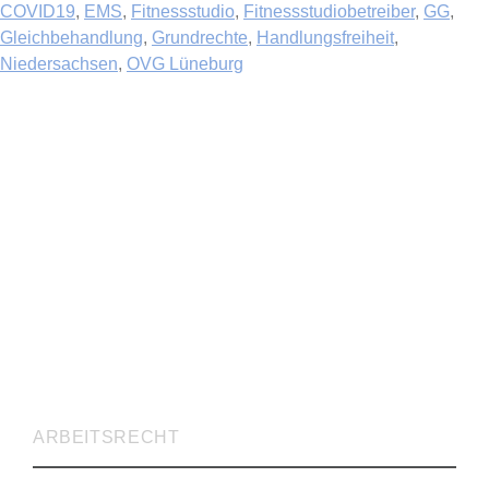
COVID19
,
EMS
,
Fitnessstudio
,
Fitnessstudiobetreiber
,
GG
,
Gleichbehandlung
,
Grundrechte
,
Handlungsfreiheit
,
Niedersachsen
,
OVG Lüneburg
RECHTSVERTRETUNG
ARBEITSRECHT