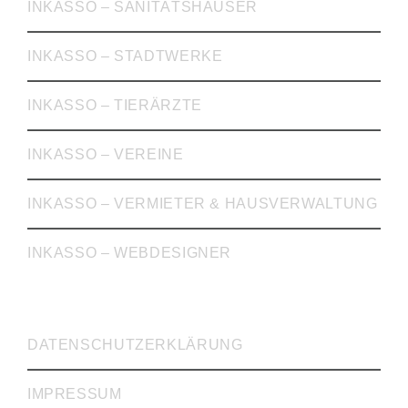
INKASSO – SANITÄTSHÄUSER
INKASSO – STADTWERKE
INKASSO – TIERÄRZTE
INKASSO – VEREINE
INKASSO – VERMIETER & HAUSVERWALTUNG
INKASSO – WEBDESIGNER
WICHTIGE LINKS
DATENSCHUTZERKLÄRUNG
IMPRESSUM