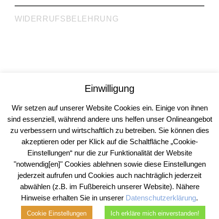
WIDERRUFSBELEHRUNG
Rechtsanwälte Dr. Krieg, Gill, Gehrke GbR
Einwilligung
Rechtsberatung | Steuerberatung | Inkasso
Köln | Mülheim an der Ruhr
Wir setzen auf unserer Website Cookies ein. Einige von ihnen
© 2026
sind essenziell, während andere uns helfen unser Onlineangebot
zu verbessern und wirtschaftlich zu betreiben. Sie können dies
akzeptieren oder per Klick auf die Schaltfläche „Cookie-
Einstellungen“ nur die zur Funktionalität der Website
"notwendig[en]" Cookies ablehnen sowie diese Einstellungen
jederzeit aufrufen und Cookies auch nachträglich jederzeit
abwählen (z.B. im Fußbereich unserer Website). Nähere
Hinweise erhalten Sie in unserer
Datenschutzerklärung
.
Cookie Einstellungen
Ich erkläre mich einverstanden!