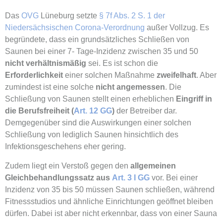
Das
OVG
Lüneburg setzte
§ 7f Abs. 2 S. 1 der
Niedersächsischen Corona-Verordnung
außer Vollzug. Es
begründete, dass ein grundsätzliches Schließen von
Saunen bei einer 7- Tage-Inzidenz zwischen 35 und 50
nicht verhältnismäßig
sei. Es ist schon die
Erforderlichkeit
einer solchen Maßnahme
zweifelhaft
. Aber
zumindest ist eine solche
nicht angemessen
. Die
Schließung von Saunen stellt einen erheblichen
Eingriff in
die Berufsfreiheit (
Art. 12 GG
)
der Betreiber dar.
Demgegenüber sind die Auswirkungen einer solchen
Schließung von lediglich Saunen hinsichtlich des
Infektionsgeschehens eher gering.
Zudem liegt ein Verstoß gegen den
allgemeinen
Gleichbehandlungssatz aus
Art. 3 I GG
vor. Bei einer
Inzidenz von 35 bis 50 müssen Saunen schließen, während
Fitnessstudios und ähnliche Einrichtungen geöffnet bleiben
dürfen. Dabei ist aber nicht erkennbar, dass von einer Sauna