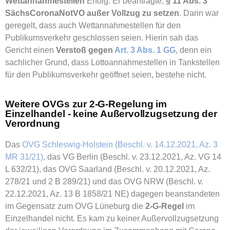
Wettannahmestellen
Erfolg. Er beantragte,
§ 11 Abs. 3
SächsCoronaNotVO außer Vollzug zu setzen
. Darin war
geregelt, dass auch Wettannahmestellen für den
Publikumsverkehr geschlossen seien. Hierin sah das
Gericht einen
Verstoß gegen
Art. 3 Abs. 1 GG
, denn ein
sachlicher Grund, dass Lottoannahmestellen in Tankstellen
für den Publikumsverkehr geöffnet seien, bestehe nicht.
Weitere OVGs zur 2-G-Regelung im
Einzelhandel - keine Außervollzugsetzung der
Verordnung
Das
OVG Schleswig-Holstein (Beschl. v. 14.12.2021, Az. 3
MR 31/21),
das VG Berlin (Beschl. v. 23.12.2021, Az. VG 14
L 632/21), das OVG Saarland (Beschl. v. 20.12.2021, Az.
278/21 und 2 B 289/21) und das OVG NRW (Beschl. v.
22.12.2021, Az. 13 B 1858/21 NE) dagegen beanstandeten
im Gegensatz zum OVG Lüneburg die
2-G-Regel
im
Einzelhandel nicht. Es kam zu keiner Außervollzugsetzung