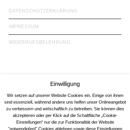
DATENSCHUTZERKLÄRUNG
IMPRESSUM
WIDERRUFSBELEHRUNG
Rechtsanwälte Dr. Krieg, Gill, Gehrke GbR
Einwilligung
Rechtsberatung | Steuerberatung | Inkasso
Köln | Mülheim an der Ruhr
Wir setzen auf unserer Website Cookies ein. Einige von ihnen
© 2026
sind essenziell, während andere uns helfen unser Onlineangebot
zu verbessern und wirtschaftlich zu betreiben. Sie können dies
akzeptieren oder per Klick auf die Schaltfläche „Cookie-
Einstellungen“ nur die zur Funktionalität der Website
"notwendig[en]" Cookies ablehnen sowie diese Einstellungen