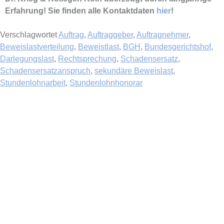
Erfahrung! Sie finden alle Kontaktdaten
hier
!
Verschlagwortet
Auftrag
,
Auftraggeber
,
Auftragnehmer
,
Beweislastverteilung
,
Beweistlast
,
BGH
,
Bundesgerichtshof
,
Darlegungslast
,
Rechtsprechung
,
Schadensersatz
,
Schadensersatzanspruch
,
sekundäre Beweislast
,
Stundenlohnarbeit
,
Stundenlohnhonorar