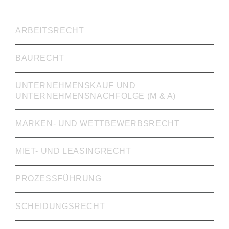
RECHTSVERTRETUNG
ARBEITSRECHT
BAURECHT
UNTERNEHMENSKAUF UND
UNTERNEHMENSNACHFOLGE (M & A)
MARKEN- UND WETTBEWERBSRECHT
MIET- UND LEASINGRECHT
PROZESSFÜHRUNG
SCHEIDUNGSRECHT