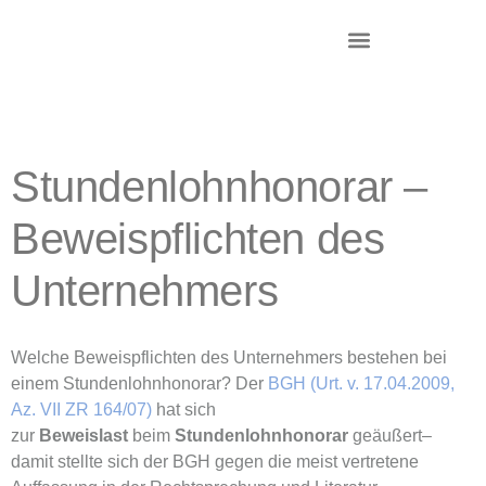
DR. KRIEG – INKASSO®
KANZLEI & STANDORTE
Stundenlohnhonorar –
Beweispflichten des
Unternehmers
Welche Beweispflichten des Unternehmers bestehen bei
einem Stundenlohnhonorar? Der
BGH (Urt. v. 17.04.2009,
Az. VII ZR 164/07)
hat sich
zur
Beweislast
beim
Stundenlohnhonorar
geäußert–
damit stellte sich der BGH gegen die meist vertretene