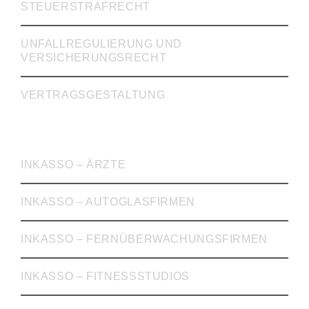
STEUERSTRAFRECHT
UNFALLREGULIERUNG UND
VERSICHERUNGSRECHT
VERTRAGSGESTALTUNG
INKASSO
INKASSO – ÄRZTE
INKASSO – AUTOGLASFIRMEN
INKASSO – FERNÜBERWACHUNGSFIRMEN
INKASSO – FITNESSSTUDIOS