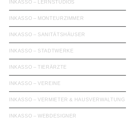
INKASSO – LERNSTUDIOS
INKASSO – MONTEURZIMMER
INKASSO – SANITÄTSHÄUSER
INKASSO – STADTWERKE
INKASSO – TIERÄRZTE
INKASSO – VEREINE
INKASSO – VERMIETER & HAUSVERWALTUNG
INKASSO – WEBDESIGNER
WICHTIGE LINKS