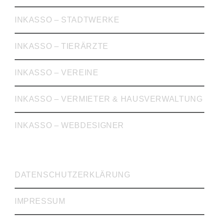
INKASSO – STADTWERKE
INKASSO – TIERÄRZTE
INKASSO – VEREINE
INKASSO – VERMIETER & HAUSVERWALTUNG
INKASSO – WEBDESIGNER
WICHTIGE LINKS
DATENSCHUTZERKLÄRUNG
IMPRESSUM