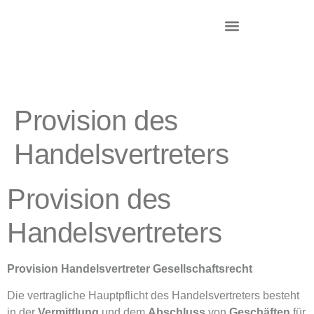
DR. KRIEG – INKASSO®
KANZLEI & STANDORTE
Provision des
Handelsvertreters
Provision des
Handelsvertreters
Provision Handelsvertreter Gesellschaftsrecht
Die vertragliche Hauptpflicht des Handelsvertreters besteht
in der
Vermittlung
und dem
Abschluss
von
Geschäften
für