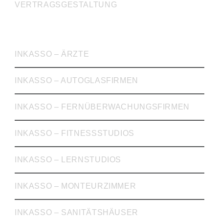
VERTRAGSGESTALTUNG
INKASSO
INKASSO – ÄRZTE
INKASSO – AUTOGLASFIRMEN
INKASSO – FERNÜBERWACHUNGSFIRMEN
INKASSO – FITNESSSTUDIOS
INKASSO – LERNSTUDIOS
INKASSO – MONTEURZIMMER
INKASSO – SANITÄTSHÄUSER