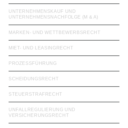
UNTERNEHMENSKAUF UND
UNTERNEHMENSNACHFOLGE (M & A)
MARKEN- UND WETTBEWERBSRECHT
MIET- UND LEASINGRECHT
PROZESSFÜHRUNG
SCHEIDUNGSRECHT
STEUERSTRAFRECHT
UNFALLREGULIERUNG UND
VERSICHERUNGSRECHT