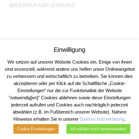
WIDERRUFSBELEHRUNG
Rechtsanwälte Dr. Krieg, Gill, Gehrke GbR
Einwilligung
Rechtsberatung | Steuerberatung | Inkasso
Köln | Mülheim an der Ruhr
Wir setzen auf unserer Website Cookies ein. Einige von ihnen
© 2026
sind essenziell, während andere uns helfen unser Onlineangebot
zu verbessern und wirtschaftlich zu betreiben. Sie können dies
akzeptieren oder per Klick auf die Schaltfläche „Cookie-
Einstellungen“ nur die zur Funktionalität der Website
"notwendig[en]" Cookies ablehnen sowie diese Einstellungen
jederzeit aufrufen und Cookies auch nachträglich jederzeit
abwählen (z.B. im Fußbereich unserer Website). Nähere
Hinweise erhalten Sie in unserer
Datenschutzerklärung
.
Cookie Einstellungen
Ich erkläre mich einverstanden!