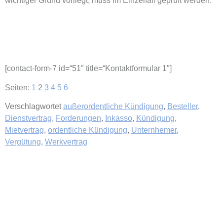
wichtiger Grund vorliegt, muss im Einzelfall geprüft werden.
[contact-form-7 id=“51″ title=“Kontaktformular 1″]
Seiten:
1
2
3
4
5
6
Verschlagwortet
außerordentliche Kündigung
,
Besteller
,
Dienstvertrag
,
Forderungen
,
Inkasso
,
Kündigung
,
Mietvertrag
,
ordentliche Kündigung
,
Unternhemer
,
Vergütung
,
Werkvertrag