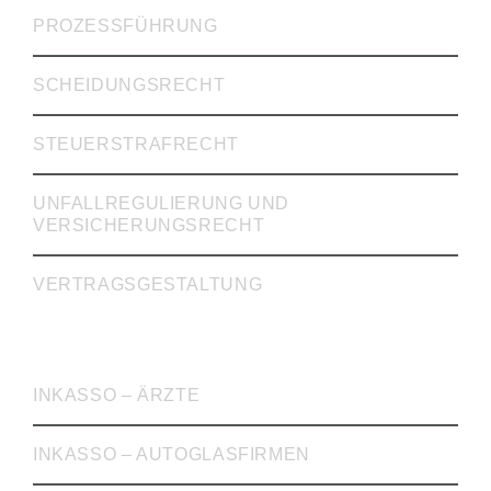
PROZESSFÜHRUNG
SCHEIDUNGSRECHT
STEUERSTRAFRECHT
UNFALLREGULIERUNG UND
VERSICHERUNGSRECHT
VERTRAGSGESTALTUNG
INKASSO
INKASSO – ÄRZTE
INKASSO – AUTOGLASFIRMEN