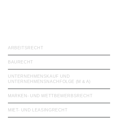
RECHTSVERTRETUNG
ARBEITSRECHT
BAURECHT
UNTERNEHMENSKAUF UND
UNTERNEHMENSNACHFOLGE (M & A)
MARKEN- UND WETTBEWERBSRECHT
MIET- UND LEASINGRECHT