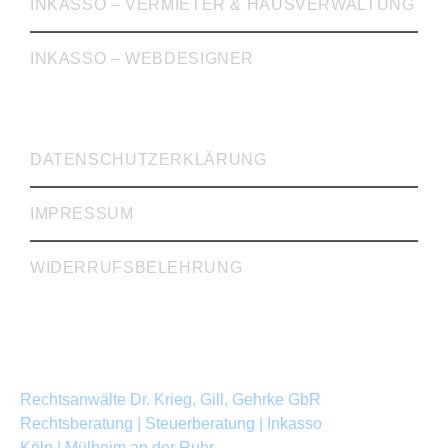
INKASSO – VERMIETER & HAUSVERWALTUNG
INKASSO – WEBDESIGNER
WICHTIGE LINKS
DATENSCHUTZERKLÄRUNG
IMPRESSUM
WIDERRUFSBELEHRUNG
Rechtsanwälte Dr. Krieg, Gill, Gehrke GbR
Rechtsberatung | Steuerberatung | Inkasso
Köln | Mülheim an der Ruhr